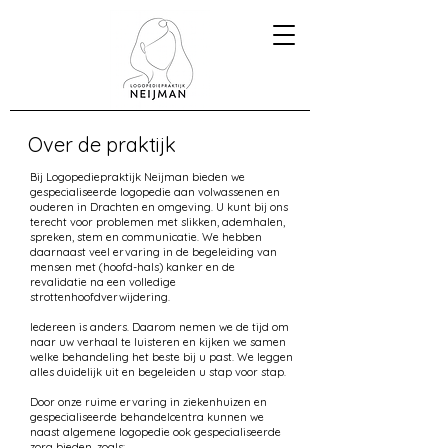
Over de praktijk
Bij Logopediepraktijk Neijman bieden we
gespecialiseerde logopedie aan volwassenen en
ouderen in Drachten en omgeving. U kunt bij ons
terecht voor problemen met slikken, ademhalen,
spreken, stem en communicatie. We hebben
daarnaast veel ervaring in de begeleiding van
mensen met (hoofd-hals) kanker en de
revalidatie na een volledige
strottenhoofdverwijdering.
Iedereen is anders. Daarom nemen we de tijd om
naar uw verhaal te luisteren en kijken we samen
welke behandeling het beste bij u past. We leggen
alles duidelijk uit en begeleiden u stap voor stap.
Door onze ruime ervaring in ziekenhuizen en
gespecialiseerde behandelcentra kunnen we
naast algemene logopedie ook gespecialiseerde
zorg bieden, zoals: