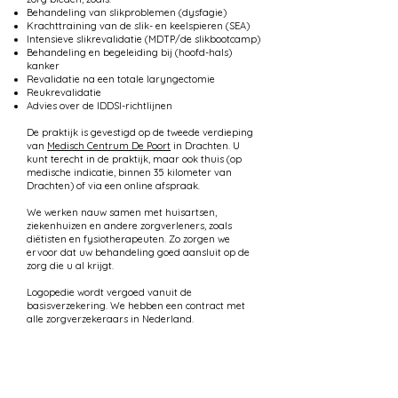
Behandeling van slikproblemen (dysfagie)
Krachttraining van de slik- en keelspieren (SEA)
Intensieve slikrevalidatie (MDTP/de slikbootcamp)
Behandeling en begeleiding bij (hoofd-hals)
kanker
Revalidatie na een totale laryngectomie
Reukrevalidatie
Advies over de IDDSI-richtlijnen
De praktijk is gevestigd op de tweede verdieping
van
Medisch Centrum De Poort
in Drachten. U
kunt terecht in de praktijk, maar ook thuis (op
medische indicatie, binnen 35 kilometer van
Drachten) of via een online afspraak.
We werken nauw samen met huisartsen,
ziekenhuizen en andere zorgverleners, zoals
diëtisten en fysiotherapeuten. Zo zorgen we
ervoor dat uw behandeling goed aansluit op de
zorg die u al krijgt.
Logopedie wordt vergoed vanuit de
basisverzekering. We hebben een contract met
alle zorgverzekeraars in Nederland.