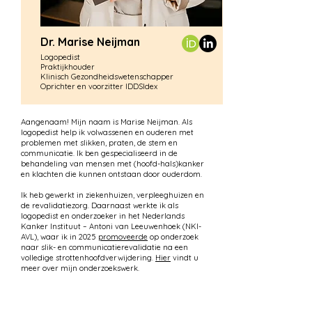
Dr. Marise Neijman
Logopedist
Praktijkhouder
Klinisch Gezondheidswetenschapper
Oprichter en voorzitter IDDSIdex​
​​​Aangenaam! Mijn naam is Marise Neijman. Als
logopedist help ik volwassenen en ouderen met
problemen met slikken, praten, de stem en
communicatie. Ik ben gespecialiseerd in de
behandeling van mensen met (hoofd-hals)kanker
en klachten die kunnen ontstaan door ouderdom.
Ik heb gewerkt in ziekenhuizen, verpleeghuizen en
de revalidatiezorg. Daarnaast werkte ik als
logopedist en onderzoeker in het Nederlands
Kanker Instituut – Antoni van Leeuwenhoek (NKI-
AVL), waar ik in 2025
promoveerde
op onderzoek
naar slik- en communicatierevalidatie na een
volledige strottenhoofdverwijdering.
H
ier
vindt u
meer over mijn onderzoekswerk.
Slikproblemen en voeding hebben mijn bijzondere
aandacht. Ik geef regelmatig les aan chef-koks,
werkte mee aan een
kookboek
voor mensen met