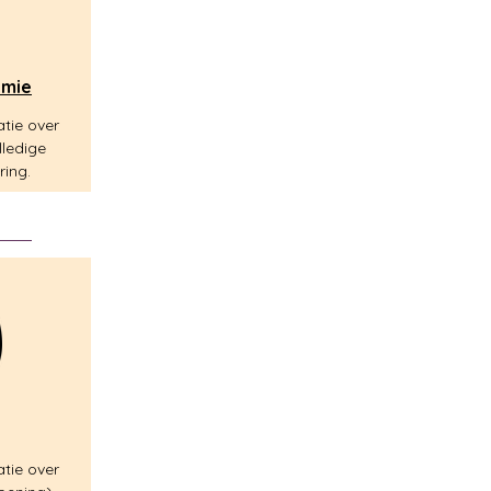
omie
atie over
lledige
ring.
atie over