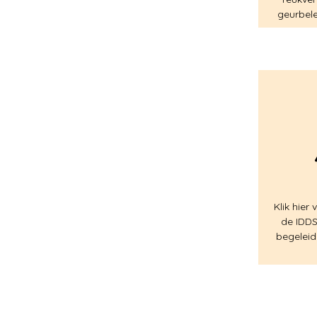
geurbele
Klik hier
de IDDSI
begeleidi