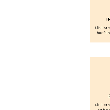
H
Klik hier
hoofd-h
Klik hier
reukver