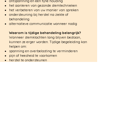
ontspanning en een fijne houding
het aanleren van gezonde stemtechnieken
het verbeteren van uw manier van spreken
ondersteuning bij herstel na ziekte of
behandeling
alternatieve communicatie wanneer nodig
Waarom is tijdige behandeling belangrijk?
Wanneer stemklachten lang blijven bestaan,
kunnen ze erger worden. Tijdige begeleiding kan
helpen om:
spanning en overbelasting te verminderen
pijn of heesheid te voorkomen
herstel te ondersteunen
uw stemgebruik prettiger en efficiënter te maken
terugkerende stemproblemen te beperken
Vroege begeleiding maakt het vaak makkelijker
om klachten onder controle te krijgen en
verergering te voorkomen.
Met aandacht voor uw stem
Iedereen is anders. Daarom stemmen we de
begeleiding af op uw stem, uw klachten en uw
dagelijks leven. We werken rustig en stap voor
stap aan een stem die weer prettiger en meer
ontspannen voelt. De behandeling vindt meestal
plaats in de praktijk. Als het nodig is, kan dit ook
online.