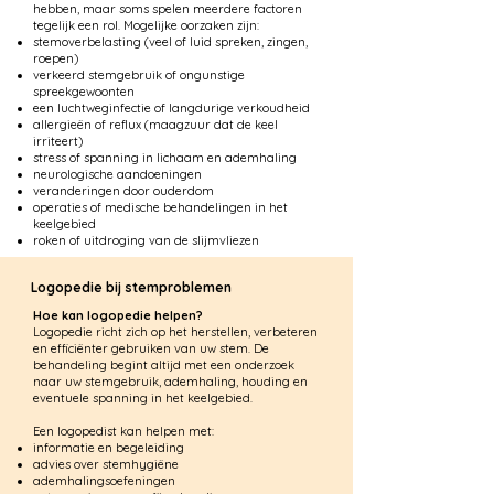
hebben, maar soms spelen meerdere factoren
tegelijk een rol. Mogelijke oorzaken zijn:
stemoverbelasting (veel of luid spreken, zingen,
roepen)
verkeerd stemgebruik of ongunstige
spreekgewoonten
een luchtweginfectie of langdurige verkoudheid
allergieën of reflux (maagzuur dat de keel
irriteert)
stress of spanning in lichaam en ademhaling
neurologische aandoeningen
veranderingen door ouderdom
operaties of medische behandelingen in het
keelgebied
roken of uitdroging van de slijmvliezen
Logopedie bij stemproblemen
Hoe kan logopedie helpen?
Logopedie richt zich op het herstellen, verbeteren
en efficiënter gebruiken van uw stem. De
behandeling begint altijd met een onderzoek
naar uw stemgebruik, ademhaling, houding en
eventuele spanning in het keelgebied.
Een logopedist kan helpen met:
informatie en begeleiding
advies over stemhygiëne
ademhalingsoefeningen