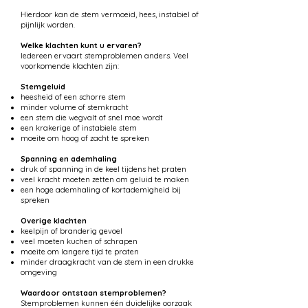
Hierdoor kan de stem vermoeid, hees, instabiel of
pijnlijk worden.
Welke klachten kunt u ervaren?
Iedereen ervaart stemproblemen anders. Veel
voorkomende klachten zijn:
Stemgeluid
heesheid of een schorre stem
minder volume of stemkracht
een stem die wegvalt of snel moe wordt
een krakerige of instabiele stem
moeite om hoog of zacht te spreken
Spanning en ademhaling
druk of spanning in de keel tijdens het praten
veel kracht moeten zetten om geluid te maken
een hoge ademhaling of kortademigheid bij
spreken
Overige klachten
keelpijn of branderig gevoel
veel moeten kuchen of schrapen
moeite om langere tijd te praten
minder draagkracht van de stem in een drukke
omgeving
Waardoor ontstaan stemproblemen?
Stemproblemen kunnen één duidelijke oorzaak