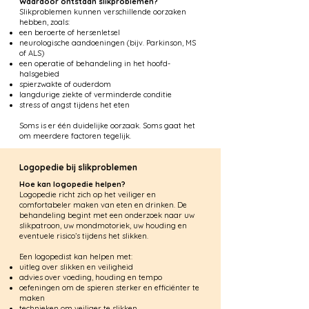
Waardoor ontstaan slikproblemen?
Slikproblemen kunnen verschillende oorzaken
hebben, zoals:
een beroerte of hersenletsel
neurologische aandoeningen (bijv. Parkinson, MS
of ALS)
een operatie of behandeling in het hoofd-
halsgebied
spierzwakte of ouderdom
langdurige ziekte of verminderde conditie
stress of angst tijdens het eten
Soms is er één duidelijke oorzaak. Soms gaat het
om meerdere factoren tegelijk.
Logopedie bij slikproblemen
Hoe kan logopedie helpen?
Logopedie richt zich op het veiliger en
comfortabeler maken van eten en drinken. De
behandeling begint met een onderzoek naar uw
slikpatroon, uw mondmotoriek, uw houding en
eventuele risico’s tijdens het slikken.
Een logopedist kan helpen met:
uitleg over slikken en veiligheid
advies over voeding, houding en tempo
oefeningen om de spieren sterker en efficiënter te
maken
technieken om veiliger te slikken