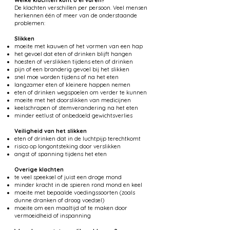
Welke klachten kunt u ervaren?
De klachten verschillen per persoon. Veel mensen
herkennen één of meer van de onderstaande
problemen:
Slikken
moeite met kauwen of het vormen van een hap
het gevoel dat eten of drinken blijft hangen
hoesten of verslikken tijdens eten of drinken
pijn of een branderig gevoel bij het slikken
snel moe worden tijdens of na het eten
langzamer eten of kleinere happen nemen
eten of drinken wegspoelen om verder te kunnen
moeite met het doorslikken van medicijnen
keelschrapen of stemverandering na het eten
minder eetlust of onbedoeld gewichtsverlies
Veiligheid van het slikken
eten of drinken dat in de luchtpijp terechtkomt
risico op longontsteking door verslikken
angst of spanning tijdens het eten
Overige klachten
te veel speeksel of juist een droge mond
minder kracht in de spieren rond mond en keel
moeite met bepaalde voedingssoorten (zoals
dunne dranken of droog voedsel)
moeite om een maaltijd af te maken door
vermoeidheid of inspanning