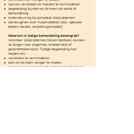
tips om verslikken en hoesten te verminderen
begeleiding bij eten en drinken na ziekte of
behandeling
ondersteuning bij complexe slikproblemen
advies geven over hulpmiddelen (bijv. speciale
bekers, bestek, verdikkingsmiddel)
Waarom is tijdige behandeling belangrijk?
Wanneer slikproblemen blijven bestaan, kunnen
ze zorgen voor ongemak, onzekerheid of
gezondheidsrisico’s. Tijdige begeleiding kan
helpen om:
verslikken te verminderen
eten en drinken veiliger te maken
spanning en onzekerheid rondom maaltijden te
verminderen
gewichtsverlies en uitdroging te voorkomen
klachten in een vroeg stadium te herkennen en
aan te pakken
Vroege begeleiding maakt het vaak makkelijker
om problemen onder controle te krijgen en de
veiligheid te verbeteren.
Begeleiding die bij u past
Iedereen is anders. Daarom kijken we samen
welke begeleiding het beste bij u past. We werken
rustig en stap voor stap aan veiliger en prettiger
eten en drinken. De behandeling vindt meestal
plaats in de praktijk. Als het door uw gezondheid