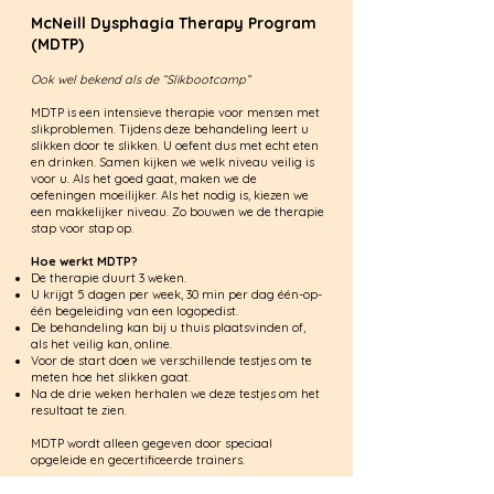
McNeill Dysphagia Therapy Program
(MDTP)
Ook wel bekend als de “Slikbootcamp”
MDTP is een intensieve therapie voor mensen met
slikproblemen. Tijdens deze behandeling leert u
slikken door te slikken. U oefent dus met echt eten
en drinken. Samen kijken we welk niveau veilig is
voor u. Als het goed gaat, maken we de
oefeningen moeilijker. Als het nodig is, kiezen we
een makkelijker niveau. Zo bouwen we de therapie
stap voor stap op.
Hoe werkt MDTP?
De therapie duurt 3 weken.
U krijgt 5 dagen per week, 30 min per dag één-op-
één begeleiding van een logopedist.
De behandeling kan bij u thuis plaatsvinden of,
als het veilig kan, online.
Voor de start doen we verschillende testjes om te
meten hoe het slikken gaat.
Na de drie weken herhalen we deze testjes om het
resultaat te zien.
MDTP wordt alleen gegeven door speciaal
opgeleide en gecertificeerde trainers.