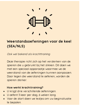
Weerstandsoefeningen voor de keel
(SEA/NLS)
Ook wel bekend als krachttraining
Deze therapie richt zich op het versterken van de
spieren die u gebruikt bij het slikken. Dit doen we
met een speciaal apparaatje waarmee we de
weerstand van de oefeningen kunnen aanpassen.
Door tegen die weerstand te oefenen, worden de
spieren sterker.
Hoe werkt krachttraining?
U krijgt drie verschillende oefeningen.
U oefent 3 keer per dag, 6 weken lang.
Voor de start doen we testjes om uw beginsituatie
te bepalen.
Elke week heeft u een afspraak met de logopedist
om te bespreken hoe het gaat en of de weerstand