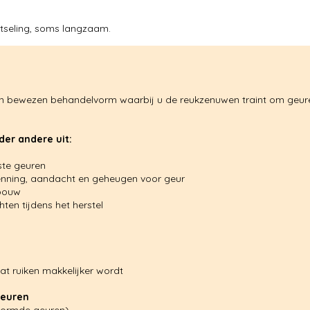
otseling, soms langzaam.
een bewezen behandelvorm waarbij u de reukzenuwen traint om geur
er andere uit:
ste geuren
kenning, aandacht en geheugen voor geur
pbouw
ten tijdens het herstel
t ruiken makkelijker wordt
euren