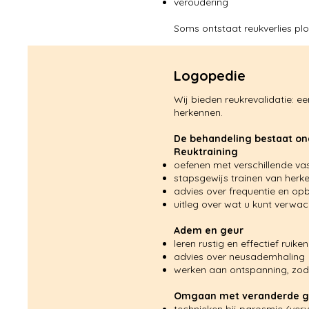
veroudering
Soms ontstaat reukverlies pl
Logopedie
Wij bieden reukrevalidatie: 
herkennen.
De behandeling bestaat ond
Reuktraining
oefenen met verschillende va
stapsgewijs trainen van her
advies over frequentie en o
uitleg over wat u kunt verwach
Adem en geur
leren rustig en effectief ruiken
advies over neusademhaling
werken aan ontspanning, zoda
Omgaan met veranderde g