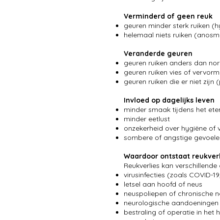
Verminderd of geen reuk
geuren minder sterk ruiken (
helemaal niets ruiken (anosm
Veranderde geuren
geuren ruiken anders dan no
geuren ruiken vies of vervor
geuren ruiken die er niet zijn
Invloed op dagelijks leven
minder smaak tijdens het ete
minder eetlust
onzekerheid over hygiëne of v
sombere of angstige gevoelen
Waardoor ontstaat reukverl
Reukverlies kan verschillend
virusinfecties (zoals COVID-19
letsel aan hoofd of neus
neuspoliepen of chronische n
neurologische aandoeningen (
bestraling of operatie in het