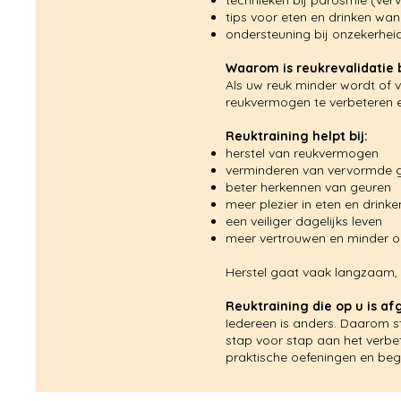
technieken bij parosmie (ve
tips voor eten en drinken wan
ondersteuning bij onzekerheid
Waarom is reukrevalidatie 
Als uw reuk minder wordt of v
reukvermogen te verbeteren e
Reuktraining helpt bij:
herstel van reukvermogen
verminderen van vervormde 
beter herkennen van geuren
meer plezier in eten en drinke
een veiliger dagelijks leven
meer vertrouwen en minder o
Herstel gaat vaak langzaam, 
Reuktraining die op u is a
Iedereen is anders. Daarom s
stap voor stap aan het verbe
praktische oefeningen en bege