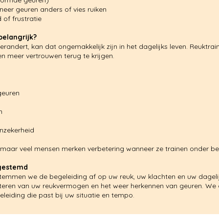
rvormde geuren)
neer geuren anders of vies ruiken
 of frustratie
belangrijk?
erandert, kan dat ongemakkelijk zijn in het dagelijks leven. Reuktr
n meer vertrouwen terug te krijgen.
geuren
n
nzekerheid
maar veel mensen merken verbetering wanneer ze trainen onder beg
fgestemd
temmen we de begeleiding af op uw reuk, uw klachten en uw dagelij
teren van uw reukvermogen en het weer herkennen van geuren. We ge
leiding die past bij uw situatie en tempo.