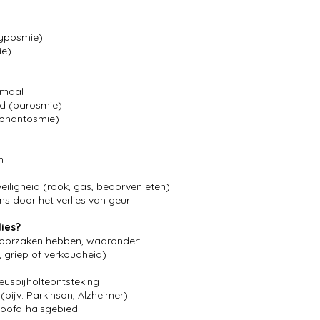
hyposmie)
ie)
rmaal
md (parosmie)
 (phantosmie)
n
eiligheid (rook, gas, bedorven eten)
s door het verlies van geur
ies?
e oorzaken hebben, waaronder:
, griep of verkoudheid)
eusbijholteontsteking
bijv. Parkinson, Alzheimer)
 hoofd-halsgebied