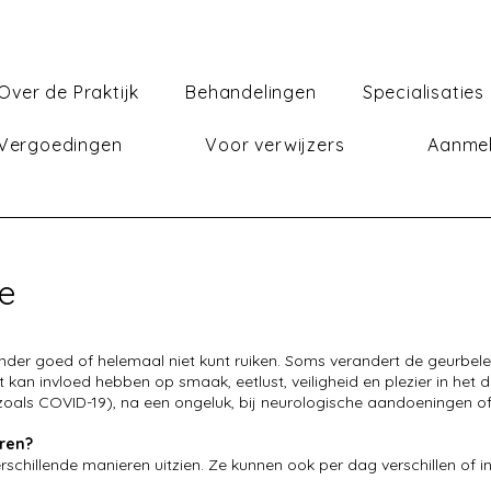
Over de Praktijk
Behandelingen
Specialisaties
 Vergoedingen
Voor verwijzers
Aanme
ie
inder goed of helemaal niet kunt ruiken. Soms verandert de geurbel
t kan invloed hebben op smaak, eetlust, veiligheid en plezier in het d
zoals COVID-19), na een ongeluk, bij neurologische aandoeningen of
ren?
schillende manieren uitzien. Ze kunnen ook per dag verschillen of in