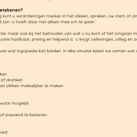
betekenen?
kunt u veranderingen merken in het slikken, spreken, uw stem of an
d zijn. U hoeft daar niet alleen mee om te gaan.
stel, maar ook bij het behouden van wat u nu kunt of het omgaan me
atie haalbaar, prettig en helpend is. U krijgt oefeningen, uitleg en 
van wat logopedie kan bieden. In elke situatie kijken we samen wat 
nken
 of dranken
t slikken makkelijker te maken
 waar mogelijk
of passend te belasten
heid