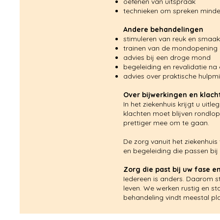
oefenen van uitspraak
technieken om spreken mind
Andere behandelingen
stimuleren van reuk en smaak
trainen van de mondopening
advies bij een droge mond
begeleiding en revalidatie na
advies over praktische hulpmi
Over bijwerkingen en klach
In het ziekenhuis krijgt u ui
klachten moet blijven rondlo
prettiger mee om te gaan.
De zorg vanuit het ziekenhuis
en begeleiding die passen bi
Zorg die past bij uw fase 
Iedereen is anders. Daarom s
leven. We werken rustig en s
behandeling vindt meestal plaat