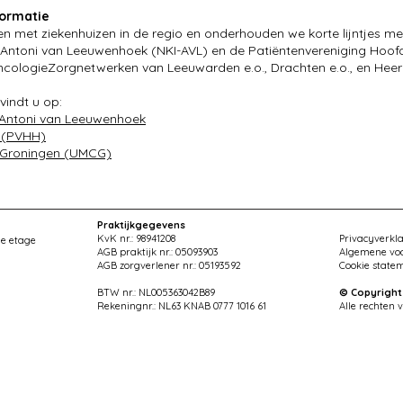
ormatie
 met ziekenhuizen in de regio en onderhouden we korte lijntjes met
– Antoni van Leeuwenhoek (NKI-AVL) en de Patiëntenvereniging Hoof
OncologieZorgnetwerken van Leeuwarden e.o., Drachten e.o., en Heer
vindt u op:
- Antoni van Leeuwenhoek
s (PVHH)
m Groningen (UMCG)
Praktijkgegevens
KvK nr.: 98941208
Privacyverkl
2e etage
AGB praktijk nr.: 05093903
Algemene vo
AGB zorgverlener nr.: 05193592
Cookie state
BTW nr.: NL005363042B89​​​​​​
© Copyright
​Rekeningnr.: NL63 KNAB 0777 1016 61
Alle rechten