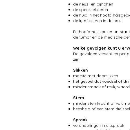
de neus- en bijholten
de speekselklieren
de huid in het hoofd-halsgeb
de lymfeklieren in de hals
Bij hoofd-halskanker ontstaa
de tumor en de medische beha
Welke gevolgen kunt u erv
De gevolgen verschillen per 
zijn:
Slikken
moeite met doorslikken
het gevoel dat voedsel of dri
minder smaak of reuk, waardo
Stem
minder stemkracht of volume
heesheid of een stem die sne
Spraak
veranderingen in uitspraak