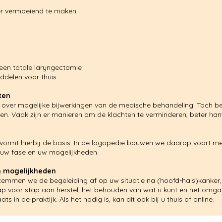
er vermoeiend te maken
 een totale laryngectomie
ddelen voor thuis
ten
tleg over mogelijke bijwerkingen van de medische behandeling. Toch be
pen. Vaak zijn er manieren om de klachten te verminderen, beter ha
 vormt hierbij de basis. In de logopedie bouwen we daarop voort me
j uw fase en uw mogelijkheden.
en mogelijkheden
temmen we de begeleiding af op uw situatie na (hoofd-hals)kanker,
tap voor stap aan herstel, het behouden van wat u kunt en het omg
s in de praktijk. Als het nodig is, kan dit ook bij u thuis of online.