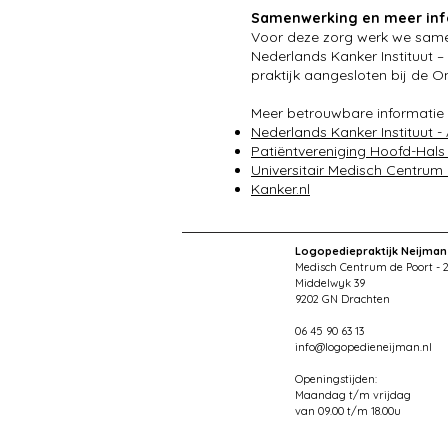
Samenwerking en meer inf
Voor deze zorg werk we samen
Nederlands Kanker Instituut 
praktijk aangesloten bij de 
​Meer betrouwbare informatie 
Nederlands Kanker Instituut 
Patiëntvereniging Hoofd-Hal
Universitair Medisch Centru
Kanker.nl
Logopediepraktijk Neijman
Medisch Centrum de Poort
- 
Middelwyk 39
9202 GN Drachten
06 45 90 63 13
info@logopedieneijman.nl
Openingstijden:
Maandag t/m vrijdag
van 09.00 t/m 18.00u