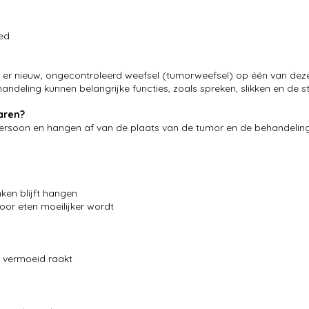
ied
t er nieuw, ongecontroleerd weefsel (tumorweefsel) op één van deze
ndeling kunnen belangrijke functies, zoals spreken, slikken en de s
aren?
persoon en hangen af van de plaats van de tumor en de behandelin
nken blijft hangen
or eten moeilijker wordt
l vermoeid raakt