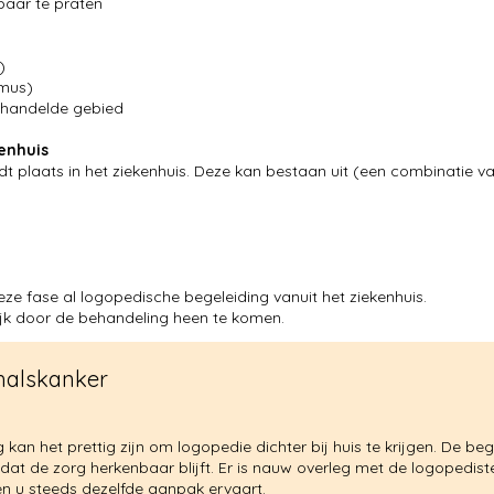
baar te praten
)
smus)
behandelde gebied
enhuis
 plaats in het ziekenhuis. Deze kan bestaan uit (een combinatie va
eze fase al logopedische begeleiding vanuit het ziekenhuis.
jk door de behandeling heen te komen.
halskanker
kan het prettig zijn om logopedie dichter bij huis te krijgen. De bege
zodat de zorg herkenbaar blijft. Er is nauw overleg met de logopedist
 en u steeds dezelfde aanpak ervaart.