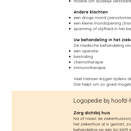
moeite om duidelijk verstaan
Andere klachten
een droge mond (xerostomie
een kleine mondopening (tri
spanning of stijfheid in het 
Uw behandeling in het ziek
De medische behandeling vindt
een operatie
bestraling
chemotherapie
immunotherapie​
Veel mensen krijgen tijdens d
Dat helpt om zo goed mogeli
Logopedie bij hoofd-
Zorg dichtbij huis
Na of naast de ziekenhuiszorg 
het ziekenhuis al is gestart, 
behandeling op één lijn blijft