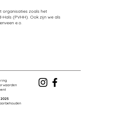
 organisaties zoals het
d-Hals (PVHH). Ook zijn we als
enveen e.o.
aring
orwaarden
ment
 2025
 voorbehouden