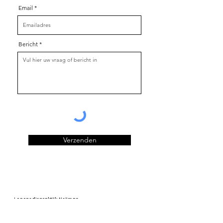
Email
Bericht
Verzenden
Logopediepraktijk Neijman
Medisch Centrum de Poort
- 2e etage
Middelwyk 39
9202 GN Drachten