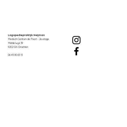
Logopediepraktijk Neijman
Medisch Centrum de Poort
- 2e etage
Middelwyk 39
9202 GN Drachten
06 45 90 63 13
info@logopedieneijman.nl
Openingstijden:
Maandag t/m vrijdag
van 09.00 t/m 18.00u
Praktijkgegevens
KvK nr.:
98941208
AGB praktijk nr.:
05093903
AGB zorgverlener nr.:
05193592
BTW nr.: NL005363042B89​​​​​​
​Rekeningnr.: NL63 KNAB
0777 1016 61
Privacyverklaring
Algemene voorwaarden
Cookie statement
© Copyright 2025
Alle rechten voorbehouden