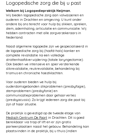
Logopedische zorg die bij u past
Welkom bij Logopediepraktijk Neijman.
Wij bieden logopedische zorg aan volwassenen en
ouderen in Drachten en omgeving. U kunt onder
andere bij ons terecht voor hulp bij slikken, spreken,
stem, ademhaling, articulatie en communicatie. Wij
hebben contracten met alle zorgverzekeraars in
Nederland.
Naast algemene logopedie zijn we gespecialiseerd in
de logopedische zorg bij (hoofd-hals) kanker en
complete revalidatie na een volledige
strottenhoofdverwijdering (totale laryngectomie).
Ook bieden we intensieve en spierversterkende
slikrevalidatie, reukrevalidatie, behandeling bij
trismus en chronische hoestklachten.
Voor ouderen bieden we hulp bij
ouderdomsgebonden slikproblemen (presbyfagie),
stemproblemen (presbyfonie) en
communicatieproblemen door gehoorverlies
(presbyacussis). Zo krijgt iedereen zorg die past bij
zijn of haar situatie.
De praktijk is gevestigd op de tweede etage van
Medisch Centrum De Poort
in Drachten. Dit is goed
bereikbaar via trap of lift en er zijn gratis
parkeerplaatsen naast het gebouw. Behandeling kan
plaatsvinden in de praktijk, bij u thuis (indien